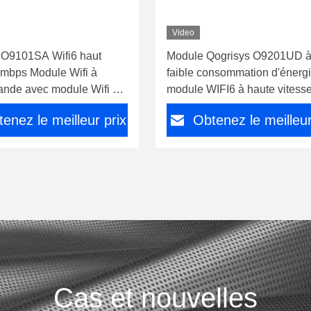
Video
 O9101SA Wifi6 haut
Module Qogrisys O9201UD 
0mbps Module Wifi à
faible consommation d'énergi
ande avec module Wifi Bt
module WIFI6 à haute vitess
1200 Mbps
enez le meilleur prix
Obtenez le meilleur
Cas et nouvelles