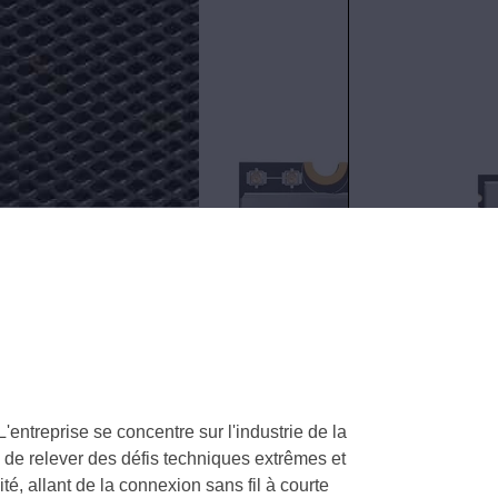
2.4
GHz/5.8
Contactez-
GHz/6
nous
GHz
maintenant
pour
VR
ntreprise se concentre sur l'industrie de la
 de relever des défis techniques extrêmes et
té, allant de la connexion sans fil à courte