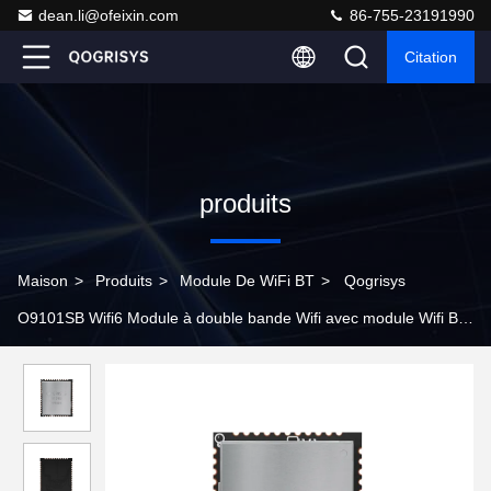
dean.li@ofeixin.com
86-755-23191990
Citation
produits
Maison
>
Produits
>
Module De WiFi BT
>
Qogrisys
O9101SB Wifi6 Module à double bande Wifi avec module Wifi Bt
1t1r