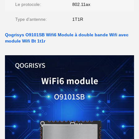
Le protocole:
802.11ax
Type d'antenne:
1T1R
Qogrisys O9101SB Wifi6 Module à double bande Wifi avec
module Wifi Bt 1t1r