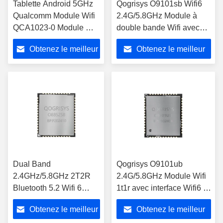
Tablette Android 5GHz
Qogrisys O9101sb Wifi6
Qualcomm Module Wifi
2.4G/5.8GHz Module à
QCA1023-0 Module Wifi
double bande Wifi avec
802.11ac
interface Sdio du module
Obtenez le meilleur
Obtenez le meilleur
Wifi 1t1r
prix
prix
Dual Band
Qogrisys O9101ub
2.4GHz/5.8GHz 2T2R
2.4G/5.8GHz Module Wifi
Bluetooth 5.2 Wifi 6
1t1r avec interface Wifi6 Bt
Module 1200mbps
Module Wifi à double
Obtenez le meilleur
Obtenez le meilleur
Module WiFi Interface
bande