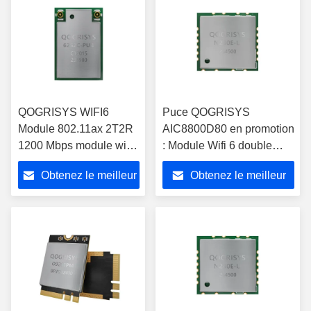
QOGRISYS WIFI6
Puce QOGRISYS
Module 802.11ax 2T2R
AIC8800D80 en promotion
1200 Mbps module wifi
: Module Wifi 6 double
sans fil nouveau module
bande 2.4/5.8 GHz 600
Obtenez le meilleur
Obtenez le meilleur
wifi6 6252C-PUB
Mbps 1T1R USB avec
prise en charge Bluetooth
prix
prix
5.4