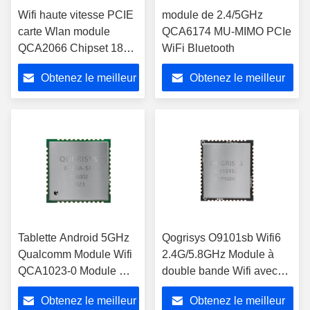
Wifi haute vitesse PCIE
module de 2.4/5GHz
carte Wlan module
QCA6174 MU-MIMO PCIe
QCA2066 Chipset 1800
WiFi Bluetooth
Mbps Wifi 6 module
Obtenez le meilleur
Obtenez le meilleur
prix
prix
Tablette Android 5GHz
Qogrisys O9101sb Wifi6
Qualcomm Module Wifi
2.4G/5.8GHz Module à
QCA1023-0 Module Wifi
double bande Wifi avec
802.11ac
interface Sdio du module
Obtenez le meilleur
Obtenez le meilleur
Wifi 1t1r