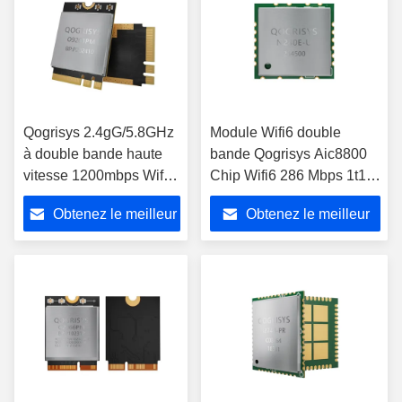
Qogrisys 2.4gG/5.8GHz
Module Wifi6 double
à double bande haute
bande Qogrisys Aic8800
vitesse 1200mbps Wifi6
Chip Wifi6 286 Mbps 1t1r
O9201PM 2t2r Module
USB avec Bt5.4
Obtenez le meilleur
Obtenez le meilleur
Wifi
prix
prix