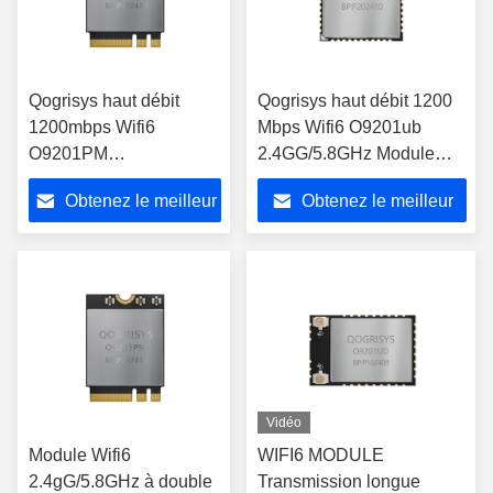
Qogrisys haut débit
Qogrisys haut débit 1200
1200mbps Wifi6
Mbps Wifi6 O9201ub
O9201PM
2.4GG/5.8GHz Module
2.4gG/5.8GHz à double
Wifi à double bande 2t2r
Obtenez le meilleur
Obtenez le meilleur
bande 2t2r
prix
prix
Vidéo
Module Wifi6
WIFI6 MODULE
2.4gG/5.8GHz à double
Transmission longue