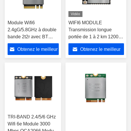
Vidéo
Module Wifi6
WIFI6 MODULE
2.4gG/5.8GHz à double
Transmission longue
bande 2t2r avec BT
portée de 1 à 2 km 1200
1200mbps O9201PM
Mbps double bande 2,4 /
Obtenez le meilleur
Obtenez le meilleur
Module Wifi
5,8 GHz O9201UD haute
vitesse avec BT
prix
prix
TRI-BAND 2.4/5/6 GHz
Wifi 6e Module 3000
Mbps QCA2066 Module