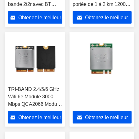
bande 2t2r avec BT
portée de 1 à 2 km 1200
1200mbps O9201PM
Mbps double bande 2,4 /
Obtenez le meilleur
Obtenez le meilleur
Module Wifi
5,8 GHz O9201UD haute
vitesse avec BT
prix
prix
TRI-BAND 2.4/5/6 GHz
Wifi 6e Module 3000
Mbps QCA2066 Module
de point d'accès sans fil
Obtenez le meilleur
Obtenez le meilleur
avec BT
prix
prix