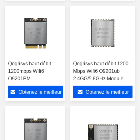
SDIO3.0
prix
prix
Qogrisys haut débit
Qogrisys haut débit 1200
1200mbps Wifi6
Mbps Wifi6 O9201ub
O9201PM
2.4GG/5.8GHz Module
2.4gG/5.8GHz à double
Wifi à double bande 2t2r
Obtenez le meilleur
Obtenez le meilleur
bande 2t2r
prix
prix