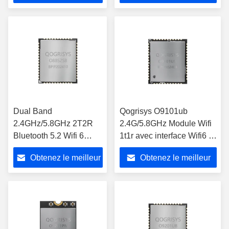
prix
prix
Dual Band
Qogrisys O9101ub
2.4GHz/5.8GHz 2T2R
2.4G/5.8GHz Module Wifi
Bluetooth 5.2 Wifi 6
1t1r avec interface Wifi6 Bt
Module 1200mbps
Module Wifi à double
Obtenez le meilleur
Obtenez le meilleur
Module WiFi Interface
bande
SDIO3.0
prix
prix