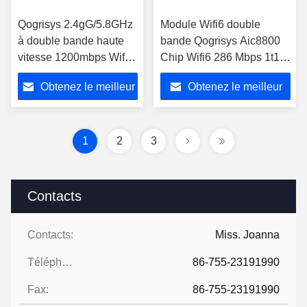
Qogrisys 2.4gG/5.8GHz
Module Wifi6 double
à double bande haute
bande Qogrisys Aic8800
vitesse 1200mbps Wifi6
Chip Wifi6 286 Mbps 1t1r
O9201PM 2t2r Module
USB avec Bt5.4
Obtenez le meilleur
Obtenez le meilleur
Wifi
prix
prix
1
2
3
Contacts
Contacts:
Miss. Joanna
Téléphone:
86-755-23191990
Fax:
86-755-23191990