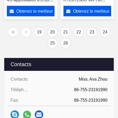
ROHS de Mini High
boîtier de protection de
Obtenez le meilleur
Obtenez le meilleur
Speed WiFi/PORTÉE
Bluetooth pour Android
prix
prix
19
20
21
22
23
24
25
26
Contacts
Contacts:
Miss. Ava Zhou
Téléphone:
86-755-23191990
Fax:
86-755-23191990