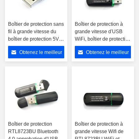
Boîtier de protection sans
Boîtier de protection à
fil à grande vitesse du
grande vitesse d'USB
boîtier de protection 5V
WiFi, boîtier de protection
Wifi de RTL8188EUS
direct de RTL8723BU
Obtenez le meilleur
Obtenez le meilleur
WiFi avec l'antenne
Wifi Bluetooth pour
intégrée
Android
prix
prix
Boîtier de protection
Boîtier de protection à
RTL8723BU Bluetooth
grande vitesse Wifi de
4,0 approbation d'USB
RTL8723BU WiFi et