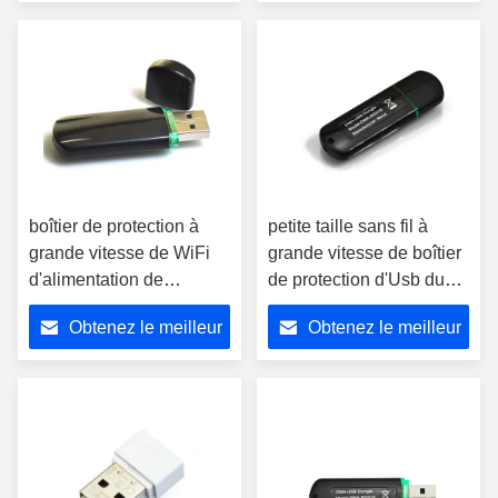
prix
prix
boîtier de protection à
petite taille sans fil à
grande vitesse de WiFi
grande vitesse de boîtier
d'alimentation de
de protection d'Usb du
l'énergie 5V Bluetooth
boîtier de protection
Obtenez le meilleur
Obtenez le meilleur
RTL8723BU pour la
2.4Ghz de 150Mbps WiFi
boîte d'Android TV
prix
prix