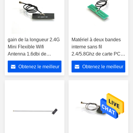
gain de la longueur 2.4G
Matériel à deux bandes
Mini Flexible Wifi
interne sans fil
Antenna 1.6dbi de
2.4/5.8Ghz de carte PCB
200mm avec le
de connecteur de
Obtenez le meilleur
Obtenez le meilleur
connecteur d'UFL
l'antenne IPEX de WLAN
WiFi
prix
prix