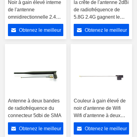
Noir à gain élevé interne
la crête de l'antenne 2dBi
de l'antenne
de radiofréquence de
omnidirectionnelle 2.4G
5.8G 2.4G gagnent le
de WIFI établi dans WiFi
connecteur d'IPEX pour
Obtenez le meilleur
Obtenez le meilleur
IPEX
la tablette
prix
prix
Antenne à deux bandes
Couleur à gain élevé de
de radiofréquence du
noir d'antenne de Wifi
connecteur 5dbi de SMA
Wifi d'antenne à deux
bandes de
Obtenez le meilleur
Obtenez le meilleur
radiofréquence de FPC