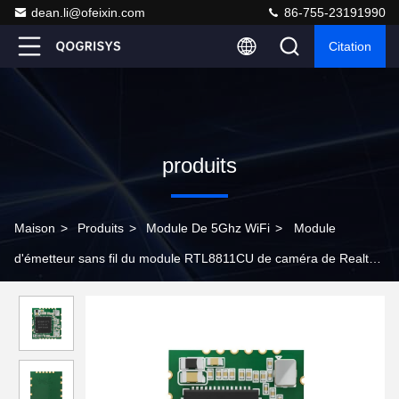
dean.li@ofeixin.com
86-755-23191990
Citation
produits
Maison
>
Produits
>
Module De 5Ghz WiFi
>
Module
d'émetteur sans fil du module RTL8811CU de caméra de Realtek
USB 5GHz Wifi