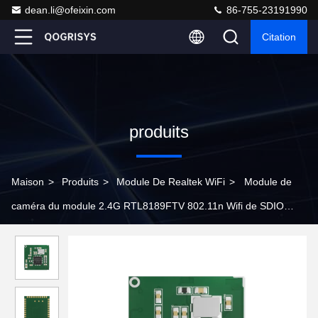
dean.li@ofeixin.com
86-755-23191990
Citation
produits
Maison
>
Produits
>
Module De Realtek WiFi
>
Module de
caméra du module 2.4G RTL8189FTV 802.11n Wifi de SDIO
Reaeltek WiFi