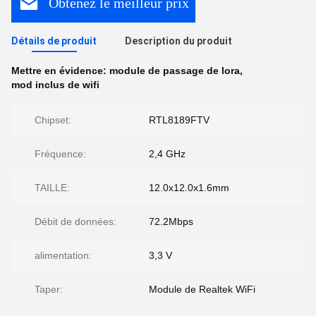
Obtenez le meilleur prix
Détails de produit
Description du produit
Mettre en évidence:
module de passage de lora
,
mod inclus de wifi
Chipset:
RTL8189FTV
Fréquence:
2,4 GHz
TAILLE:
12.0x12.0x1.6mm
Débit de données:
72.2Mbps
alimentation:
3,3 V
Taper:
Module de Realtek WiFi