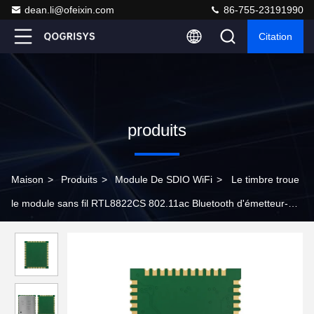
dean.li@ofeixin.com
86-755-23191990
Citation
produits
Maison
>
Produits
>
Module De SDIO WiFi
>
Le timbre troue
le module sans fil RTL8822CS 802.11ac Bluetooth d'émetteur-
récepteur pour OTT/TV