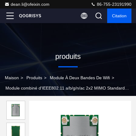
dean.li@ofeixin.com
86-755-23191990
Citation
produits
Maison
>
Produits
>
Module À Deux Bandes De Wifi
>
Module combiné d'IEEE802.11 a/b/g/n/ac 2x2 MIMO Standard
WIFI et de BT pour le contrôleur