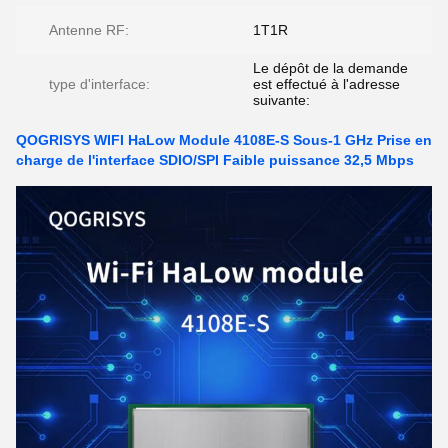
Antenne RF:
1T1R
Le dépôt de la demande
type d'interface:
est effectué à l'adresse
suivante:
QOGRISYS WIFI HaLow Module 4108E-S Sous-1 GHz Prise en
charge de l'interface SDIO/SPI Faible puissance 32,5 Mbps