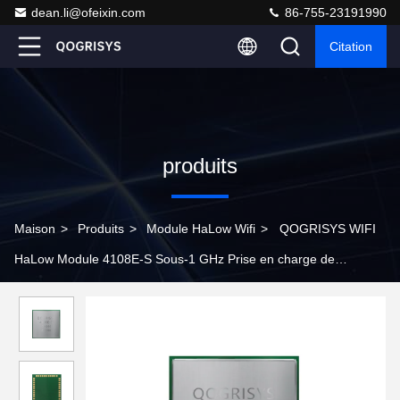
dean.li@ofeixin.com
86-755-23191990
Citation
produits
Maison
>
Produits
>
Module HaLow Wifi
>
QOGRISYS WIFI
HaLow Module 4108E-S Sous-1 GHz Prise en charge de
l'interface SDIO/SPI Faible puissance 32,5 Mbps