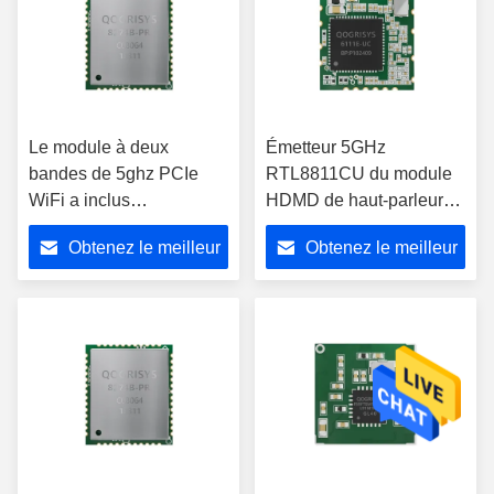
Le module à deux
Émetteur 5GHz
bandes de 5ghz PCIe
RTL8811CU du module
WiFi a inclus
HDMD de haut-parleur
l'approbation de la CE
d'USB Wifi d'antenne
Obtenez le meilleur
Obtenez le meilleur
SRRC du module
externe de rf
Ble4.2/5.0 de WiFi
prix
prix