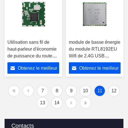
Utilisation sans fil de
module de basse énergie
haut-parleur d'économie
du module RTL8192EU
de puissance du routeur
Wifi de 2.4G USB
RTL8188EUS de Wifi
Realtek WiFi
Obtenez le meilleur
Obtenez le meilleur
d'interface d'USB
prix
prix
7
8
9
10
11
12
13
14
Contacts