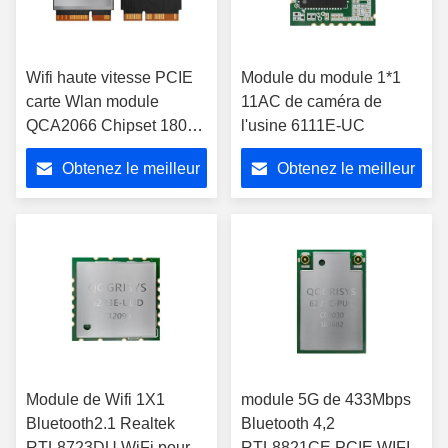
Wifi haute vitesse PCIE
Module du module 1*1
carte Wlan module
11AC de caméra de
QCA2066 Chipset 1800
l'usine 6111E-UC
Mbps Wifi 6 module
Obtenez le meilleur
Obtenez le meilleur
prix
prix
Module de Wifi 1X1
module 5G de 433Mbps
Bluetooth2.1 Realtek
Bluetooth 4,2
RTL8723DU WiFi pour
RTL8821CE PCIE WIFI