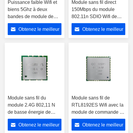
Puissance faible Wifi et
Module sans fil direct
biens 5Ghz à deux
150Mbps du module
bandes de module de
802.11n SDIO Wifi de
Bluetooth pour le Web
RTL8189ES Wifi
Obtenez le meilleur
Obtenez le meilleur
passant en revue
prix
prix
Module sans fil du
Module sans fil de
module 2.4G 802,11 N
RTL8192ES Wifi avec la
de basse énergie de
module de commande de
Realtek RTL8723DU Wifi
l'antenne/2.4G Wifi
Obtenez le meilleur
Obtenez le meilleur