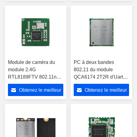
prix
prix
Module de caméra du
PC à deux bandes
module 2.4G
802,11 du module
RTL8189FTV 802.11n
QCA6174 2T2R d'Uart
Wifi de SDIO Reaeltek
PCIe WiFi mini avec
Obtenez le meilleur
Obtenez le meilleur
WiFi
l'antenne externe
prix
prix